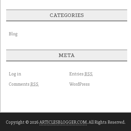
CATEGORIES
Blog
META
Log in
Entries
RSS
Comments
WordPress
RSS
Copyright © 2026
ARTICLESBLOGGER.COM
. All Rights Reserved.