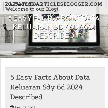
Skip to content
DATA-TOTO-202541863.ARTICLESBLOGGER.COM
Welcome to our Blog!
5 EASY FACTS ABOUT DATA
KELUARAN SDY 6D 2024
DESCRIBED
5 Easy Facts About Data
Keluaran Sdy 6d 2024
Described
April 17, 2025